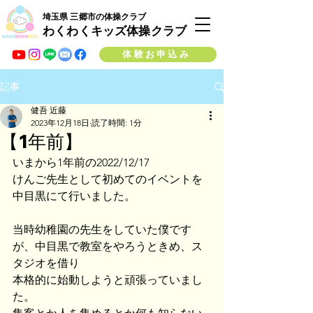
埼玉県 三郷市の体操クラブ
わくわくキッズ体操クラブ
体験お申込み
記事
健吾 近藤
2023年12月18日
読了時間: 1分
【1年前】
いまから1年前の2022/12/17
けんご先生として初めてのイベントを
中目黒にて行いました。
当時幼稚園の先生をしていた僕です
が、中目黒で教室をやろうときめ、ス
タジオを借り
本格的に始動しようと頑張っていまし
た。