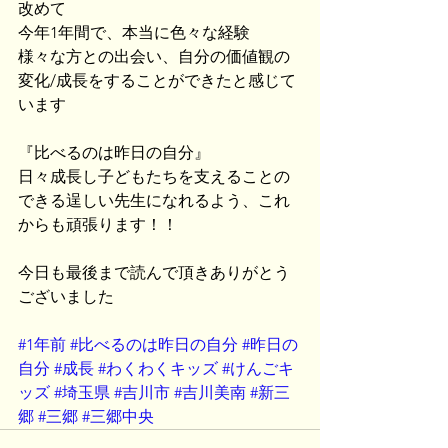
改めて
今年1年間で、本当に色々な経験
様々な方との出会い、自分の価値観の
変化/成長をすることができたと感じて
います
『比べるのは昨日の自分』
日々成長し子どもたちを支えることの
できる逞しい先生になれるよう、これ
からも頑張ります！！
今日も最後まで読んで頂きありがとう
ございました
#1年前
#比べるのは昨日の自分
#昨日の
自分
#成長
#わくわくキッズ
#けんごキ
ッズ
#埼玉県
#吉川市
#吉川美南
#新三
郷
#三郷
#三郷中央