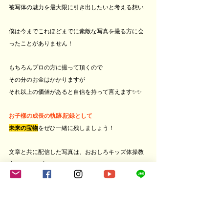
被写体の魅力を最大限に引き出したいと考える想い
僕は今までこれほどまでに素敵な写真を撮る方に会
ったことがありません！
もちろんプロの方に撮って頂くので
その分のお金はかかりますが
それ以上の価値があると自信を持って言えます✨✨
お子様の成長の軌跡.記録として
未来の宝物
をぜひ一緒に残しましょう！
文章と共に配信した写真は、おおしろキッズ体操教
室のキャンプにて
まおさんが撮影してくださった素敵な写真の一つで
す😊
ありのままの自然体な姿を撮るプロカメラマン