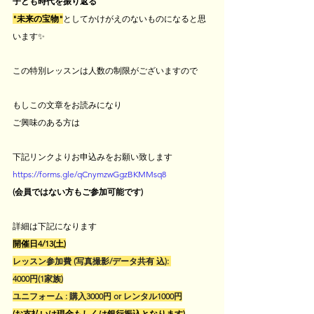
子ども時代を振り返る
"未来の宝物"
としてかけがえのないものになると思
います✨
この特別レッスンは人数の制限がございますので
もしこの文章をお読みになり
ご興味のある方は
下記リンクよりお申込みをお願い致します
https://forms.gle/qCnymzwGgzBKMMsq8
(会員ではない方もご参加可能です)
詳細は下記になります
開催日4/13(土)
レッスン参加費 (写真撮影/データ共有 込): 
4000円(1家族)
ユニフォーム : 購入3000円 or レンタル1000円
(お支払いは現金もしくは銀行振込となります)