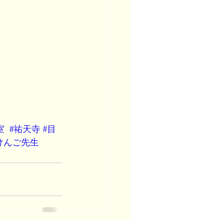
室
#祐天寺
#目
けんご先生