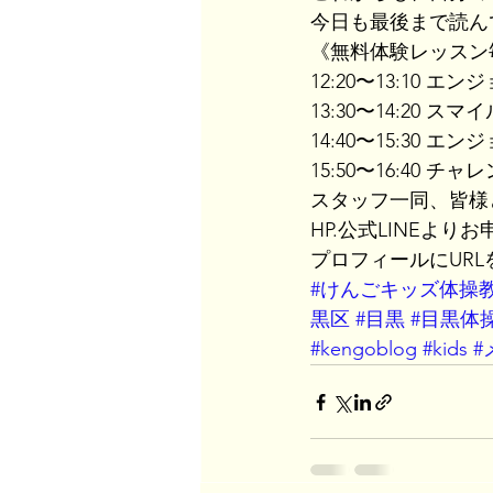
今日も最後まで読ん
《無料体験レッスン
12:20〜13:10 エ
13:30〜14:20 ス
14:40〜15:30 エ
15:50〜16:40 チャ
スタッフ一同、皆様
HP.公式LINEより
プロフィールにUR
#けんごキッズ体操
黒区
#目黒
#目黒体
#kengoblog
#kids
#