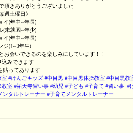
で頂きありがとうございました
毎週土曜日》
ンジョイ(年中~年長)
マイル(未就園~年少)
ンジョイ(年中~年長)
レンジ(1~3年生)
とお会いできるのを楽しみにしています！！
お申込みできます
Lを貼ってあります
教室
#けんごキッズ
#中目黒
#中目黒体操教室
#中目黒教
操教室
#祐天寺習い事
#幼児
#子ども
#子育て
#習い事
#
メンタルトレーナー
#子育てメンタルトレーナー